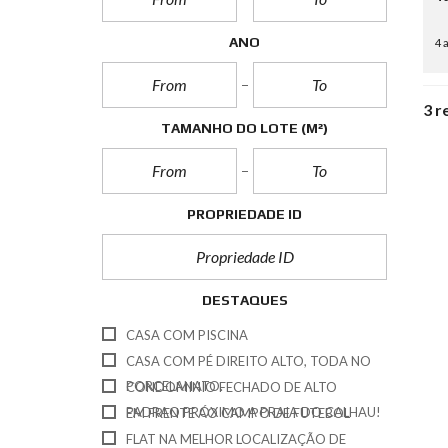
ANO
4 
3 r
TAMANHO DO LOTE
(M²)
PROPRIEDADE ID
DESTAQUES
CASA COM PISCINA
CASA COM PÉ DIREITO ALTO, TODA NO
PORCELANATO.
CONDOMINIO FECHADO DE ALTO
PADRAO PRÓXIMO A PRAIA DO CALHAU!
EM FRENTE AO CAMPO DE FUTEBOL
FLAT NA MELHOR LOCALIZAÇÃO DE