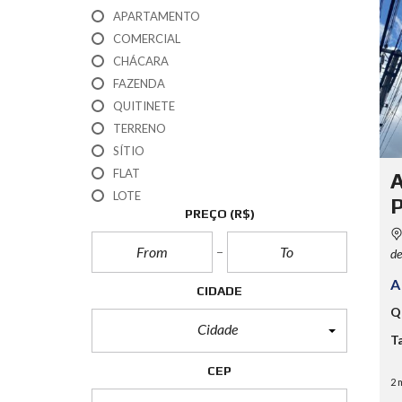
APARTAMENTO
COMERCIAL
CHÁCARA
FAZENDA
QUITINETE
TERRENO
SÍTIO
FLAT
A
LOTE
P
PREÇO
(R$)
de
A
CIDADE
Q
Cidade
T
CEP
2 