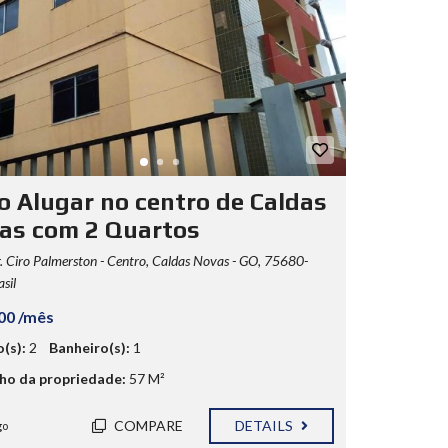
o Alugar no centro de Caldas
as com 2 Quartos
. Ciro Palmerston - Centro, Caldas Novas - GO, 75680-
sil
00 /mês
(s):
2
Banheiro(s):
1
o da propriedade:
57 M²
COMPARE
DETAILS
go