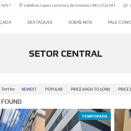
7-9251
Valdênia Lopes corretora de Imóveis CRECI 032341
NÇADA
DESTAQUES
SOBRE NÓS
FALE CON
SETOR CENTRAL
Sort by:
NEWEST
POPULAR
PRICE (HIGH TO LOW)
PRICE 
 FOUND
TEMPORADA