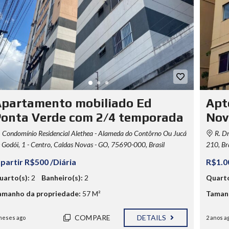
partamento mobiliado Ed
Apt
onta Verde com 2/4 temporada
Nov
Condomínio Residencial Alethea - Alameda do Contôrno Ou Jucá
R. Dr
 Godói, 1 - Centro, Caldas Novas - GO, 75690-000, Brasil
210, Bra
 partir R$500 /Diária
R$1.0
uarto(s):
2
Banheiro(s):
2
Quarto
amanho da propriedade:
57 M²
Tamanh
COMPARE
DETAILS
meses ago
2 anos a