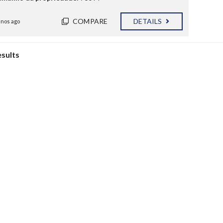
COMPARE
DETAILS
anos ago
esults