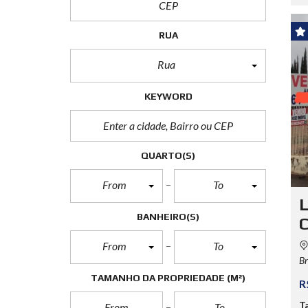
RUA
Rua
KEYWORD
QUARTO(S)
From
To
L
BANHEIRO(S)
C
From
To
Br
TAMANHO DA PROPRIEDADE
(M²)
R
T