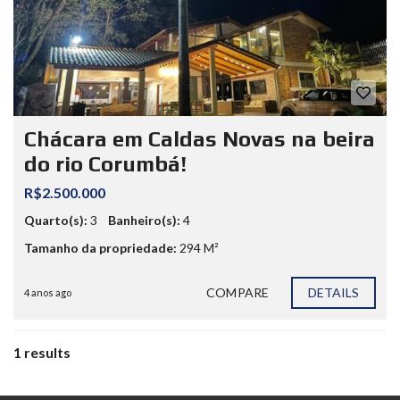
Chácara em Caldas Novas na beira
do rio Corumbá!
R$2.500.000
Quarto(s):
3
Banheiro(s):
4
Tamanho da propriedade:
294 M²
COMPARE
DETAILS
4 anos ago
1 results